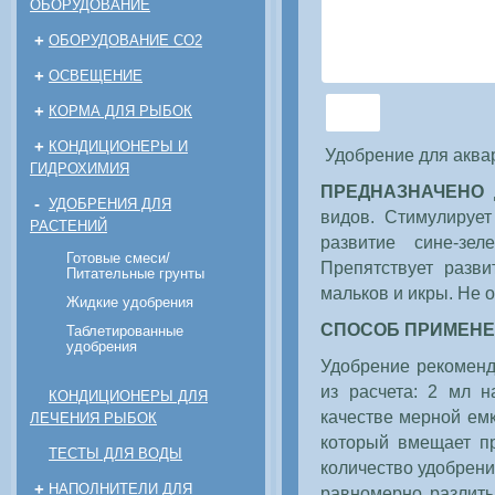
ОБОРУДОВАНИЕ
+
ОБОРУДОВАНИЕ CO2
+
ОСВЕЩЕНИЕ
+
КОРМА ДЛЯ РЫБОК
+
КОНДИЦИОНЕРЫ И
Удобрение для акв
ГИДРОХИМИЯ
ПРЕДНАЗНАЧЕНО
д
-
УДОБРЕНИЯ ДЛЯ
видов. Стимулирует
РАСТЕНИЙ
развитие сине-зе
Готовые смеси/
Препятствует разви
Питательные грунты
мальков и икры. Не 
Жидкие удобрения
СПОСОБ ПРИМЕН
Таблетированные
удобрения
Удобрение рекоменд
из расчета: 2 мл 
КОНДИЦИОНЕРЫ ДЛЯ
качестве мерной ем
ЛЕЧЕНИЯ РЫБОК
который вмещает пр
ТЕСТЫ ДЛЯ ВОДЫ
количество удобрени
+
НАПОЛНИТЕЛИ ДЛЯ
равномерно разлить