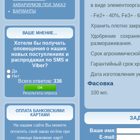
в виде элементоорга
АКВАРИУМОВ ПОД ЗАКАЗ
ВАРИАНТЫ
- Fe2+ - 40%, Fe3+ -
Хранить плотно закр
ВАШЕ МНЕНИЕ...
Удобрение сохраня
Хотели бы получать
размораживания.
оповещения о наших
Срок агрохимической
новых поступлениях и
распродажах по SMS и
Гарантийный срок хр
Viber?
Да
Дата изготовления ук
Нет
Всего ответов:
336
Фасовка
100 мл.
Результаты опроса
ОПЛАТА БАНКОВСКИМИ
КАРТАМИ
ЗАД
На нашем сайте Вы можете
Ваше имя:
оплатить свой заказ on-line при
E-mail:
помощи банковких карт!