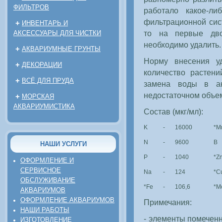
ФИЛЬТРОВ
работало какое-л
фильтрационной сис
+
ИНВЕНТАРЬ И
то на первые дво
АКСЕССУАРЫ ДЛЯ ЧИСТКИ
необходимо удалить.
+
АКВАРИУМНЫЕ ГРУНТЫ
Норму внесения уд
+
ДЕКОРАЦИИ
количество растени
+
ВСЁ ДЛЯ ПРУДА
замена воды в ак
недостаточном объе
+
МОРСКАЯ
АКВАРИУМИСТИКА
Состав (мкг/мл):
K
-
16000
*M
N
-
9600
B
НАШИ УСЛУГИ
P
-
1040
*Z
ОФОРМЛЕНИЕ И
СЕРВИСНОЕ
Na
-
124
*C
ОБСЛУЖИВАНИЕ
*Fe
-
106,6
*M
АКВАРИУМОВ
ОФОРМЛЕНИЕ АКВАРИУМОВ
Примечания:
НАШИ РАБОТЫ
- элементы помеченн
ИЗГОТОВЛЕНИЕ