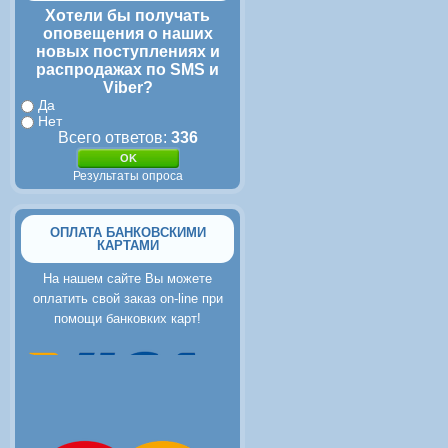
Хотели бы получать
оповещения о наших
новых поступлениях и
распродажах по SMS и
Viber?
Да
Нет
Всего ответов:
336
Результаты опроса
ОПЛАТА БАНКОВСКИМИ
КАРТАМИ
На нашем сайте Вы можете
оплатить свой заказ on-line при
помощи банковких карт!