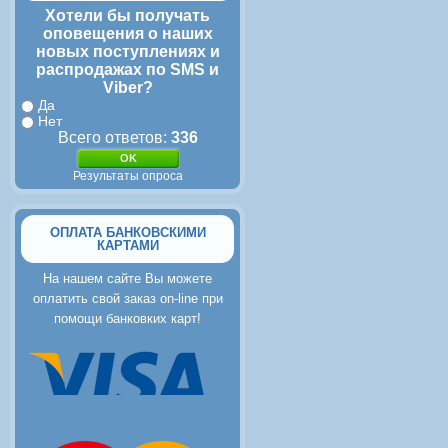
Хотели бы получать
оповещения о наших
новых поступлениях и
распродажах по SMS и
Viber?
Да
Нет
Всего ответов:
336
Результаты опроса
ОПЛАТА БАНКОВСКИМИ
КАРТАМИ
На нашем сайте Вы можете
оплатить свой заказ on-line при
помощи банковких карт!