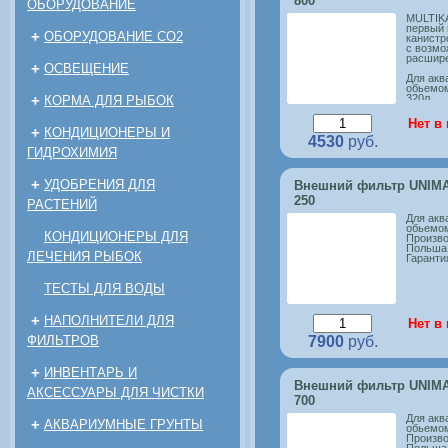
800
ОБОРУДОВАНИЕ
MULTIKA
первый 
+
ОБОРУДОВАНИЕ CO2
канистр
с возмо
расшире
+
ОСВЕЩЕНИЕ
Для акв
обьемом
+
320л
КОРМА ДЛЯ РЫБОК
Произво
Нет в
Польша
+
КОНДИЦИОНЕРЫ И
4530
руб.
Гарантия
ГИДРОХИМИЯ
+
УДОБРЕНИЯ ДЛЯ
Внешний фильтр UNIM
250
РАСТЕНИЙ
Для акв
обьемом
КОНДИЦИОНЕРЫ ДЛЯ
Произво
Польша
ЛЕЧЕНИЯ РЫБОК
Гарантия
ТЕСТЫ ДЛЯ ВОДЫ
+
НАПОЛНИТЕЛИ ДЛЯ
Нет в
ФИЛЬТРОВ
7900
руб.
+
ИНВЕНТАРЬ И
Внешний фильтр UNIM
АКСЕССУАРЫ ДЛЯ ЧИСТКИ
700
Для акв
+
АКВАРИУМНЫЕ ГРУНТЫ
обьемом
Произво