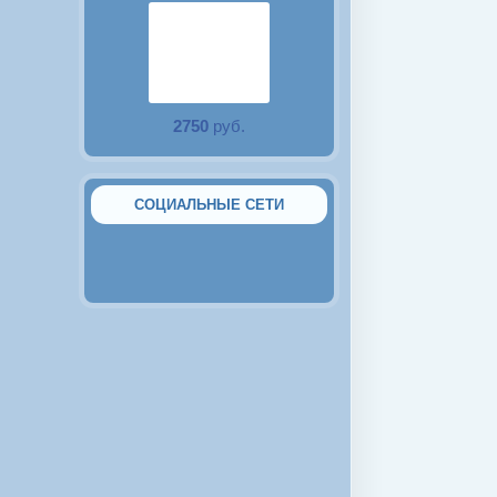
2750
руб.
Аквариум 15 литров с
крышкой и LED
подсветкой
СОЦИАЛЬНЫЕ СЕТИ
2380
руб.
Аквариум 10 литров с
крышкой и LED
подсветкой