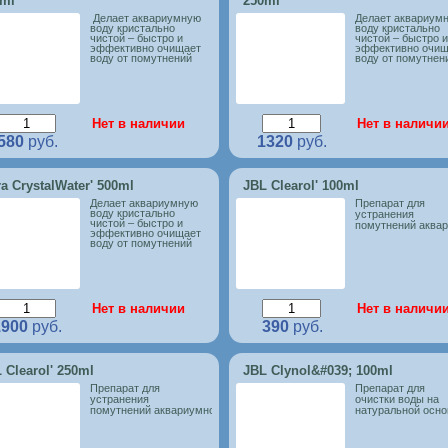
0ml
250ml
Делает аквариумную
Делает аквариум
воду кристально
воду кристально
чистой – быстро и
чистой – быстро и
эффективно очищает
эффективно очищ
воду от помутнений
воду от помутнен
Нет в наличии
Нет в наличи
580
руб.
1320
руб.
ra CrystalWater' 500ml
JBL Clearol' 100ml
Делает аквариумную
Препарат для
воду кристально
устранения
чистой – быстро и
помутнений аква
эффективно очищает
воду от помутнений
Нет в наличии
Нет в наличи
1900
руб.
390
руб.
 Clearol' 250ml
JBL Clynol&#039; 100ml
Препарат для
Препарат для
устранения
очистки воды на
помутнений аквариумной воды
натуральной осно