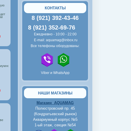
ную
Тернеция красная
КОНТАКТЫ
ает
8 (921) 392-43-46
ий
8 (921) 352-69-76
Ежедневно - 10:00 - 22:00
и
E-mail: aquamag@inbox.ru
Все телефоны оборудованы:
80
руб.
Тернеция мятная
риумной воды
Viber и WhatsApp
и
НАШИ МАГАЗИНЫ
Магазин AQUAMAG
Полюстровский пр. 45
(Кондратьевский рынок)
2500
руб.
Аквариумный корпус №5
ве
Пьезокомпрессор Tetra
1-ый этаж, секция №54
AirSilent Maxi