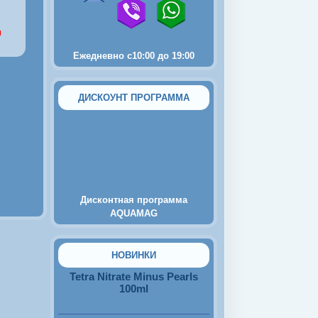
и
Ежедневно с10:00 до 19:00
ДИСКОУНТ ПРОГРАММА
2250
руб.
Пьезокомпрессор Tetra
AirSilent Mini
Дисконтная программа
AQUAMAG
570
руб.
НОВИНКИ
Tetra Nitrate Minus Pearls
100ml