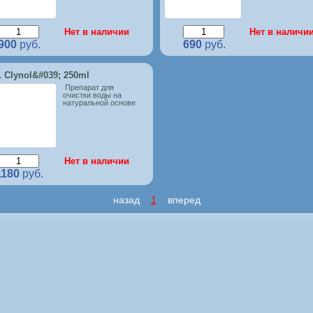
Нет в наличии
Нет в наличи
900
руб.
690
руб.
 Clynol&#039; 250ml
Препарат для
очистки воды на
натуральной основе
Нет в наличии
1180
руб.
назад
1
вперед