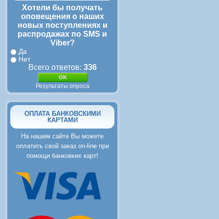
Хотели бы получать
оповещения о наших
новых поступлениях и
распродажах по SMS и
Viber?
Да
Нет
Всего ответов:
336
Результаты опроса
ОПЛАТА БАНКОВСКИМИ
КАРТАМИ
На нашем сайте Вы можете
оплатить свой заказ on-line при
помощи банковких карт!