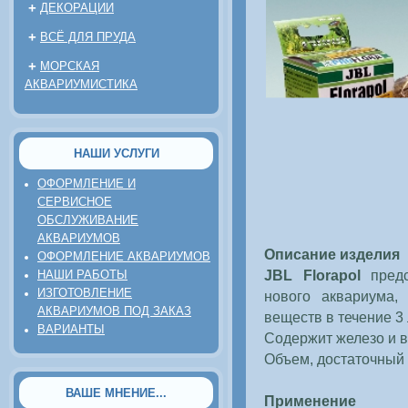
+
ДЕКОРАЦИИ
+
ВСЁ ДЛЯ ПРУДА
+
МОРСКАЯ
АКВАРИУМИСТИКА
НАШИ УСЛУГИ
ОФОРМЛЕНИЕ И
СЕРВИСНОЕ
ОБСЛУЖИВАНИЕ
АКВАРИУМОВ
Описание изделия
ОФОРМЛЕНИЕ АКВАРИУМОВ
JBL Florapol
предс
НАШИ РАБОТЫ
ИЗГОТОВЛЕНИЕ
нового аквариума,
АКВАРИУМОВ ПОД ЗАКАЗ
веществ в течение 3 
ВАРИАНТЫ
Содержит железо и 
Объем, достаточный 
ВАШЕ МНЕНИЕ...
Применение