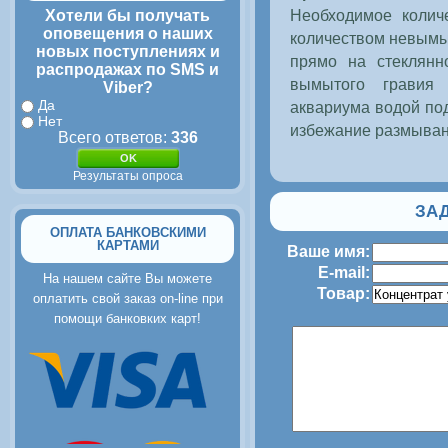
Необходимое коли
Хотели бы получать
оповещения о наших
количеством невымыт
новых поступлениях и
прямо на стеклянн
распродажах по SMS и
вымытого гравия
Viber?
Да
аквариума водой по
Нет
избежание размыван
Всего ответов:
336
Результаты опроса
ЗАД
ОПЛАТА БАНКОВСКИМИ
КАРТАМИ
Ваше имя:
E-mail:
На нашем сайте Вы можете
Товар:
оплатить свой заказ on-line при
помощи банковких карт!