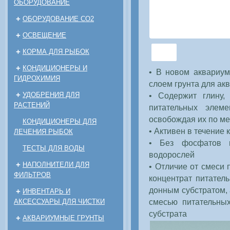
ОБОРУДОВАНИЕ
+
ОБОРУДОВАНИЕ CO2
+
ОСВЕЩЕНИЕ
+
КОРМА ДЛЯ РЫБОК
+
КОНДИЦИОНЕРЫ И
• В новом аквариум
ГИДРОХИМИЯ
слоем грунта для ак
+
УДОБРЕНИЯ ДЛЯ
• Содержит глину,
РАСТЕНИЙ
питательных элем
освобождая их по м
КОНДИЦИОНЕРЫ ДЛЯ
• Активен в течение 
ЛЕЧЕНИЯ РЫБОК
• Без фосфатов и
ТЕСТЫ ДЛЯ ВОДЫ
водорослей
+
НАПОЛНИТЕЛИ ДЛЯ
• Отличие от смеси
ФИЛЬТРОВ
концентрат питател
донным субстратом,
+
ИНВЕНТАРЬ И
смесью питательны
АКСЕССУАРЫ ДЛЯ ЧИСТКИ
субстрата
+
АКВАРИУМНЫЕ ГРУНТЫ