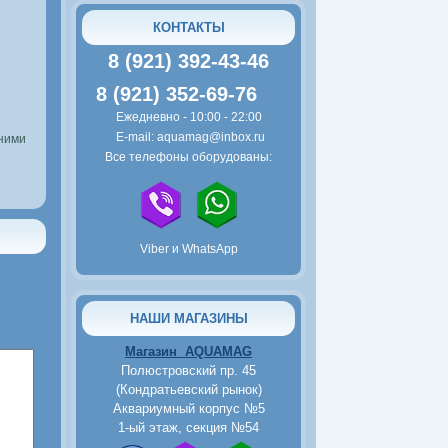
Тернеция красная
КОНТАКТЫ
8 (921) 392-43-46
8 (921) 352-69-76
Ежедневно - 10:00 - 22:00
E-mail: aquamag@inbox.ru
ними
Все телефоны оборудованы:
80
руб.
Тернеция мятная
Viber и WhatsApp
НАШИ МАГАЗИНЫ
Магазин AQUAMAG
Полюстровский пр. 45
(Кондратьевский рынок)
2500
руб.
Аквариумный корпус №5
Пьезокомпрессор Tetra
1-ый этаж, секция №54
AirSilent Maxi