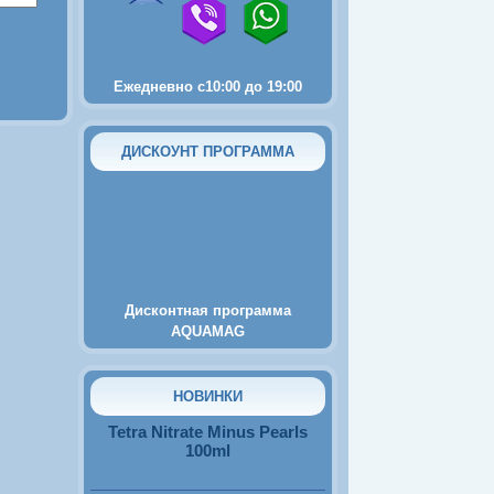
Ежедневно с10:00 до 19:00
ДИСКОУНТ ПРОГРАММА
2250
руб.
Пьезокомпрессор Tetra
AirSilent Mini
Дисконтная программа
AQUAMAG
570
руб.
НОВИНКИ
Tetra Nitrate Minus Pearls
100ml