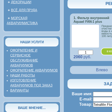
+
ДЕКОРАЦИИ
РЕ
+
ВСЁ ДЛЯ ПРУДА
+
1. Фильтр внутренний
МОРСКАЯ
Aquael FAN-1 plus
АКВАРИУМИСТИКА
Предназ
очистки
воды в 
емкость
100 лит
НАШИ УСЛУГИ
ОФОРМЛЕНИЕ И
в к
СЕРВИСНОЕ
2060
руб.
ОБСЛУЖИВАНИЕ
АКВАРИУМОВ
Влево
ОФОРМЛЕНИЕ АКВАРИУМОВ
НАШИ РАБОТЫ
ИЗГОТОВЛЕНИЕ
ЗАД
АКВАРИУМОВ ПОД ЗАКАЗ
ВАРИАНТЫ
Ваше имя:
E-mail:
Товар:
ВАШЕ МНЕНИЕ...