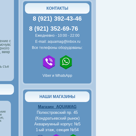
80
руб.
КОНТАКТЫ
Тернеция красная
8 (921) 392-43-46
8 (921) 352-69-76
Ежедневно - 10:00 - 22:00
ение с
E-mail: aquamag@inbox.ru
мочувс
Все телефоны оборудованы:
орного
, микр
80
руб.
ь съе
Тернеция мятная
Viber и WhatsApp
НАШИ МАГАЗИНЫ
Магазин AQUAMAG
ькие
Полюстровский пр. 45
е
ью,
(Кондратьевский рынок)
а
2500
руб.
Аквариумный корпус №5
1-ый этаж, секция №54
Пьезокомпрессор Tetra