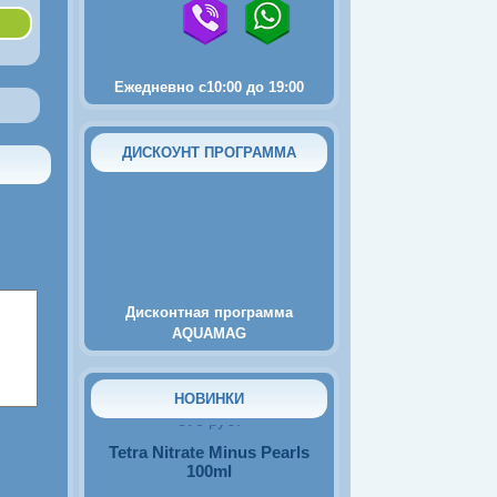
AirSilent Maxi
Ежедневно с10:00 до 19:00
ДИСКОУНТ ПРОГРАММА
2250
руб.
Пьезокомпрессор Tetra
AirSilent Mini
Дисконтная программа
AQUAMAG
НОВИНКИ
570
руб.
Tetra Nitrate Minus Pearls
100ml