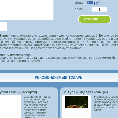
380
руб.
Цена:
Кол-во:
в корзину
Guppy
- питательная диета для гуппи и других живородящих рыб. Ее употребл
ствует улучшению естественной окраски рыб, а также их хорошему росту и са
 Отличный диетический продукт, в состав которого входит более 40 видов отб
окачественного сырья. Корм содержит полный комплекс питательных веществ
ентов и витаминов. Подлежит длительному хранению.
ния по применению:
ендуется кормить 2 раза в день в достаточном количестве, которое может быт
рыбами за несколько минут
РЕКОМЕНДУЕМЫЕ ТОВАРЫ
Гуппи самцы (ассорти)
2. Гуппи Эндлера (самцы)
Самец гуппи - одна
Это яркие, мален
из красивейших
рыбки обладающи
аквариумных рыб.
индивидуальност
Маленькое узкое
выделяющий их н
тельце хорошего
фоне остальных
взрослого самца
гуппи.
сплошь покрыто
разноцветными
пятнами.