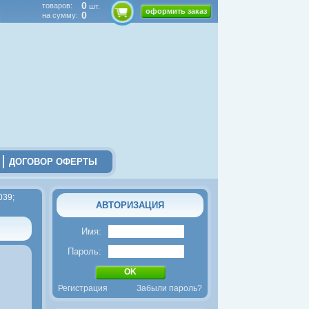
0
товаров:
шт.
оформить заказ
0
на сумму:
16950
руб.
Внешний фильтр Tetra EX
1500 Plus
ДОГОВОР ОФЕРТЫ
58000
руб.
Прямоугольный
039;
аквариумный комплект на
АВТОРИЗАЦИЯ
390л. с тумбой
Имя:
Пароль:
Регистрация
Забыли пароль?