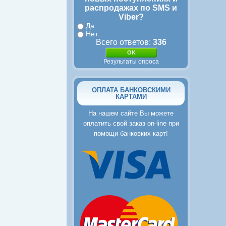
распродажах по SMS и
Viber?
Да
Нет
Всего ответов:
336
Результаты опроса
ОПЛАТА БАНКОВСКИМИ
КАРТАМИ
На нашем сайте Вы можете
оплатить свой заказ on-line при
помощи банковких карт!