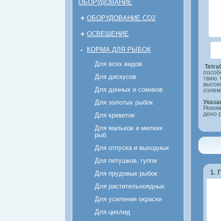
ОБОРУДОВАНИЕ
+
ОБОРУДОВАНИЕ CO2
+
ОСВЕЩЕНИЕ
-
КОРМА ДЛЯ РЫБОК
Для всех видов
Tetra
пособ
Для дискусов
твию.
высок
Для донных и сомиков
оэлем
Для золотых рыбок
Указа
Реком
дено 
Для креветок
Для мальков и мелких
рыб
Для отпуска и выходных
Для петушков, гуппи
1. 
Для прудовых рыбок
Для растительноядных
Для усиления окраски
Для цихлид