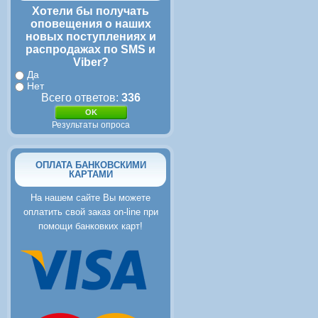
Хотели бы получать
оповещения о наших
новых поступлениях и
распродажах по SMS и
Viber?
Да
Нет
Всего ответов:
336
Результаты опроса
ОПЛАТА БАНКОВСКИМИ
КАРТАМИ
На нашем сайте Вы можете
оплатить свой заказ on-line при
помощи банковких карт!