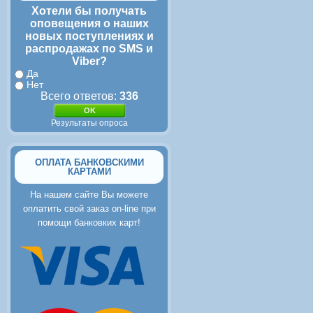
Хотели бы получать
оповещения о наших
новых поступлениях и
распродажах по SMS и
Viber?
Да
Нет
Всего ответов:
336
Результаты опроса
ОПЛАТА БАНКОВСКИМИ
КАРТАМИ
На нашем сайте Вы можете
оплатить свой заказ on-line при
помощи банковких карт!