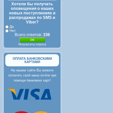
Хотели бы получать
оповещения о наших
новых поступлениях и
распродажах по SMS и
Viber?
Да
Нет
Всего ответов:
336
Результаты опроса
ОПЛАТА БАНКОВСКИМИ
КАРТАМИ
На нашем сайте Вы можете
оплатить свой заказ on-line при
помощи банковких карт!