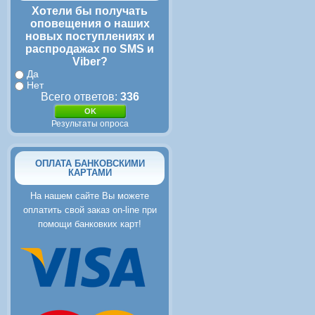
Хотели бы получать
оповещения о наших
новых поступлениях и
распродажах по SMS и
Viber?
Да
Нет
Всего ответов:
336
Результаты опроса
ОПЛАТА БАНКОВСКИМИ
КАРТАМИ
На нашем сайте Вы можете
оплатить свой заказ on-line при
помощи банковких карт!