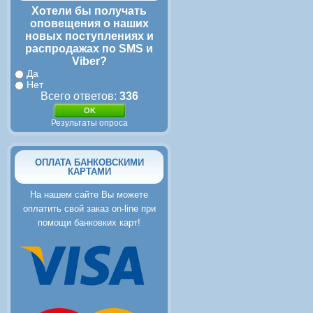
Хотели бы получать
оповещения о наших
новых поступлениях и
распродажах по SMS и
Viber?
Да
Нет
Всего ответов:
336
Результаты опроса
ОПЛАТА БАНКОВСКИМИ
КАРТАМИ
На нашем сайте Вы можете
оплатить свой заказ on-line при
помощи банковких карт!