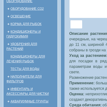
ОБОРУДОВАНИЕ
+
ОБОРУДОВАНИЕ CO2
+
ОСВЕЩЕНИЕ
+
КОРМА ДЛЯ РЫБОК
+
КОНДИЦИОНЕРЫ И
Описание растени
ГИДРОХИМИЯ
очередные, на чере
+
УДОБРЕНИЯ ДЛЯ
до 11 см, шириной 4
РАСТЕНИЙ
собраны в грозди на
Уход за растением
КОНДИЦИОНЕРЫ ДЛЯ
для посадки в ряд
ЛЕЧЕНИЯ РЫБОК
параметрам воды и
ТЕСТЫ ДЛЯ ВОДЫ
свете.
+
НАПОЛНИТЕЛИ ДЛЯ
Размножение растен
ФИЛЬТРОВ
Применение:
большо
также используется 
+
ИНВЕНТАРЬ И
Оценка:
неприхотлив
АКСЕССУАРЫ ДЛЯ ЧИСТКИ
создают декоративны
+
АКВАРИУМНЫЕ ГРУНТЫ
Среда обитания:
об