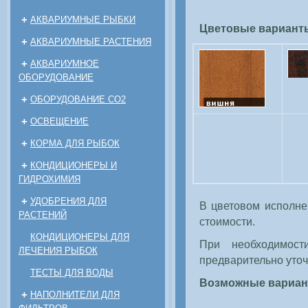
+
АКВАРИУМНЫЕ РЫБКИ
Цветовые варианты
+
АКВАРИУМНЫЕ РАСТЕНИЯ
+
АКВАРИУМНОЕ
ОБОРУДОВАНИЕ
+
ОБОРУДОВАНИЕ CO2
+
ОСВЕЩЕНИЕ
+
КОРМА ДЛЯ РЫБОК
+
КОНДИЦИОНЕРЫ И
ГИДРОХИМИЯ
+
УДОБРЕНИЯ ДЛЯ
В цветовом исполне
РАСТЕНИЙ
стоимости.
КОНДИЦИОНЕРЫ ДЛЯ
При необходимост
ЛЕЧЕНИЯ РЫБОК
предварительно уточ
ТЕСТЫ ДЛЯ ВОДЫ
Возможные вариант
+
НАПОЛНИТЕЛИ ДЛЯ