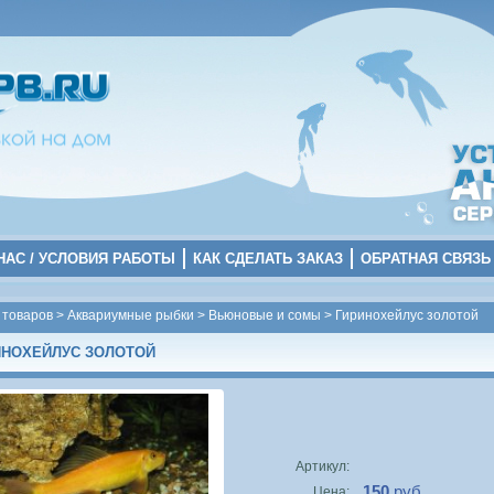
НАС / УСЛОВИЯ РАБОТЫ
КАК СДЕЛАТЬ ЗАКАЗ
ОБРАТНАЯ СВЯЗЬ
 товаров
>
Аквариумные рыбки
>
Вьюновые и сомы
>
Гиринохейлус золотой
ИНОХЕЙЛУС ЗОЛОТОЙ
Артикул:
150
руб.
Цена: