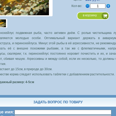
Кол-во:
в корзину
инохейлус подвижная рыба, часто активен днём. С ролью чистильщика л
авляются молодые особи. Оптимальный вариант держать в аквариу
струса, и гиринохейлуса. Минус этой рыбы в её агрессивности, не рекоменд
жать её с внешне похожими рыбами, а так же с флегматичными, напр
усы, скалярии; т.к. гиринохейлус постоянно норовит почистить и их, и зач
т, сбивая чешую. Агрессивны и между собой, если их несколько, то должны
тия.
стают до 15см, в природе до 30см.
честве корма следует использовать таблетки с добавлением растительности.
дажный размер: 4-5см
ЗАДАТЬ ВОПРОС ПО ТОВАРУ
е имя: