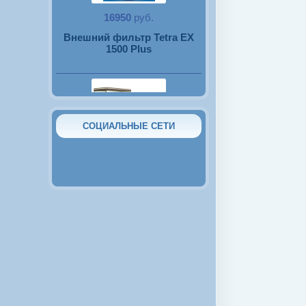
16950
руб.
Внешний фильтр Tetra EX
1500 Plus
СОЦИАЛЬНЫЕ СЕТИ
58000
руб.
Прямоугольный
аквариумный комплект на
390л. с тумбой
80
руб.
Тернеция красная