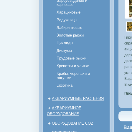
Барбусы,данио и
карповые
Харациновые
Радужницы
Лабиринтовые
Золотые рыбки
Гир
Цихлиды
спр
анци
Дискусы
дер
Прудовые рыбки
диск
Креветки и улитки
рани
укры
Крабы, черепахи и
лягушки
Выра
В ка
Экзотика
Про
+
АКВАРИУМНЫЕ РАСТЕНИЯ
+
АКВАРИУМНОЕ
ОБОРУДОВАНИЕ
+
ОБОРУДОВАНИЕ CO2
Ваш