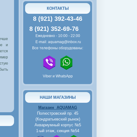
КОНТАКТЫ
8 (921) 392-43-46
8 (921) 352-69-76
Ежедневно - 10:00 - 22:00
учше
E-mail: aquamag@inbox.ru
ме и
Все телефоны оборудованы:
уется
имер
астую
 быть
Viber и WhatsApp
НАШИ МАГАЗИНЫ
Магазин AQUAMAG
Полюстровский пр. 45
(Кондратьевский рынок)
Аквариумный корпус №5
1-ый этаж, секция №54