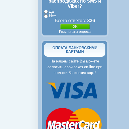
распродажах по SMS и
Viber?
Да
Нет
Всего ответов:
336
Результаты опроса
ОПЛАТА БАНКОВСКИМИ
КАРТАМИ
На нашем сайте Вы можете
оплатить свой заказ on-line при
помощи банковких карт!