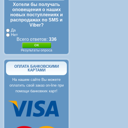
Хотели бы получать
оповещения о наших
новых поступлениях и
распродажах по SMS и
Viber?
Да
Нет
Всего ответов:
336
Результаты опроса
ОПЛАТА БАНКОВСКИМИ
КАРТАМИ
На нашем сайте Вы можете
оплатить свой заказ on-line при
помощи банковких карт!