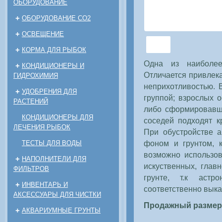
ОБОРУДОВАНИЕ
+
ОБОРУДОВАНИЕ CO2
+
ОСВЕЩЕНИЕ
+
КОРМА ДЛЯ РЫБОК
Одна из наиболее
+
КОНДИЦИОНЕРЫ И
Отличается привлека
ГИДРОХИМИЯ
неприхотливостью. 
+
УДОБРЕНИЯ ДЛЯ
группой; взрослых 
РАСТЕНИЙ
либо сформировавше
КОНДИЦИОНЕРЫ ДЛЯ
соседей подходят к
ЛЕЧЕНИЯ РЫБОК
При обустройстве 
фоном и грунтом, 
ТЕСТЫ ДЛЯ ВОДЫ
возможно использов
+
НАПОЛНИТЕЛИ ДЛЯ
искуственных, глав
ФИЛЬТРОВ
грунте, т.к астр
+
ИНВЕНТАРЬ И
соответственно выка
АКСЕССУАРЫ ДЛЯ ЧИСТКИ
Продажный размер:
+
АКВАРИУМНЫЕ ГРУНТЫ