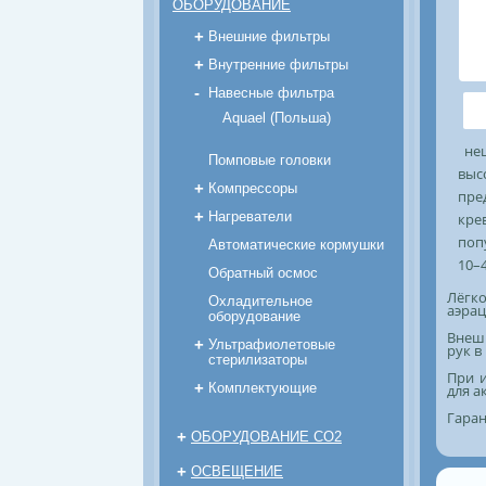
ОБОРУДОВАНИЕ
+
Внешние фильтры
+
Внутренние фильтры
-
Навесные фильтра
Aquael (Польша)
не
Помповые головки
выс
+
Компрессоры
пре
+
Нагреватели
кре
поп
Автоматические кормушки
10–
Обратный осмос
Лёгко
Охладительное
аэрац
оборудование
Внеш
+
Ультрафиолетовые
рук в
стерилизаторы
При и
+
Комплектующие
для а
Гаран
+
ОБОРУДОВАНИЕ CO2
+
ОСВЕЩЕНИЕ