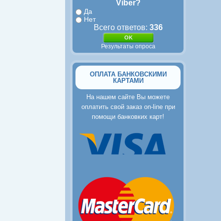
Viber?
Да
Нет
Всего ответов:
336
Результаты опроса
ОПЛАТА БАНКОВСКИМИ
КАРТАМИ
На нашем сайте Вы можете
оплатить свой заказ on-line при
помощи банковких карт!