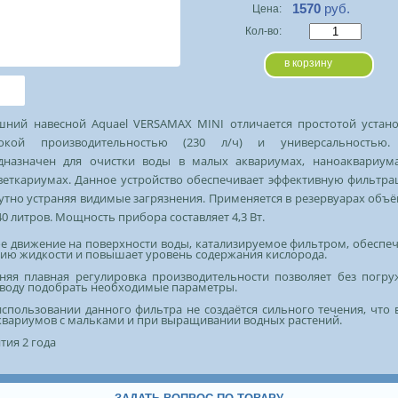
1570
руб.
Цена:
Кол-во:
в корзину
шний навесной Aquael VERSAMAX MINI отличается простотой устано
окой производительностью (230 л/ч) и универсальностью
дназначен для очистки воды в малых аквариумах, наноаквариум
веткариумах. Данное устройство обеспечивает эффективную фильтра
утно устраняя видимые загрязнения. Применяется в резервуарах объ
40 литров. Мощность прибора составляет 4,3 Вт.
е движение на поверхности воды, катализируемое фильтром, обеспе
ию жидкости и повышает уровень содержания кислорода.
няя плавная регулировка производительности позволяет без погру
 воду подобрать необходимые параметры.
спользовании данного фильтра не создаётся сильного течения, что
квариумов с мальками и при выращивании водных растений.
тия 2 года