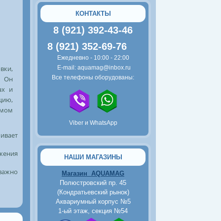
Тернеция красная
КОНТАКТЫ
8 (921) 392-43-46
8 (921) 352-69-76
Ежедневно - 10:00 - 22:00
вки,
E-mail: aquamag@inbox.ru
Все телефоны оборудованы:
. Он
ах и
80
руб.
цию,
Тернеция мятная
ёмом
Viber и WhatsApp
чивает
жения
НАШИ МАГАЗИНЫ
 важно
Магазин AQUAMAG
Полюстровский пр. 45
(Кондратьевский рынок)
2500
руб.
Аквариумный корпус №5
Пьезокомпрессор Tetra
1-ый этаж, секция №54
AirSilent Maxi