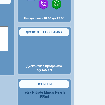
Ежедневно с10:00 до 19:00
ДИСКОУНТ ПРОГРАММА
2250
руб.
Пьезокомпрессор Tetra
AirSilent Mini
Дисконтная программа
AQUAMAG
570
руб.
НОВИНКИ
Tetra Nitrate Minus Pearls
100ml